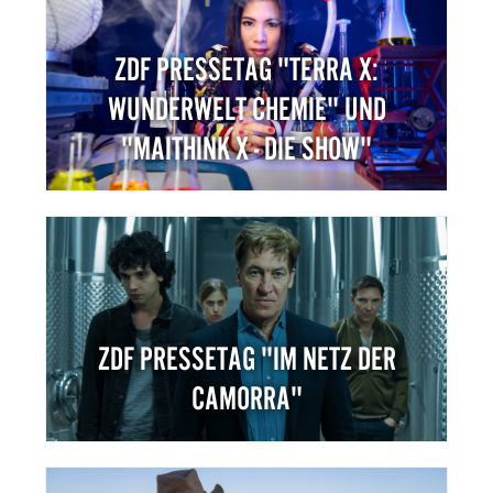
ZDF PRESSETAG "TERRA X:
WUNDERWELT CHEMIE" UND
"MAITHINK X - DIE SHOW"
ZDF PRESSETAG "IM NETZ DER
CAMORRA"